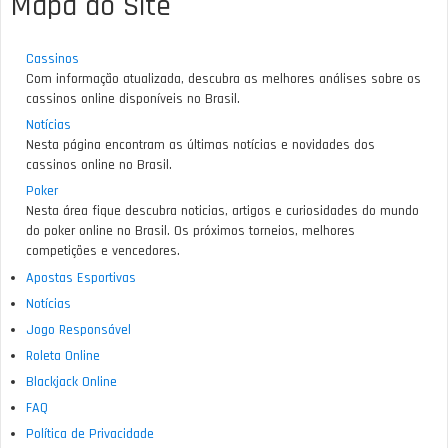
Mapa do Site
Cassinos
Com informação atualizada, descubra as melhores análises sobre os
cassinos online disponíveis no Brasil.
Notícias
Nesta página encontram as últimas notícias e novidades dos
cassinos online no Brasil.
Poker
Nesta área fique descubra noticias, artigos e curiosidades do mundo
do poker online no Brasil. Os próximos torneios, melhores
competições e vencedores.
Apostas Esportivas
Notícias
Jogo Responsável
Roleta Online
Blackjack Online
FAQ
Política de Privacidade