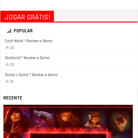
JOGAR GRÁTIS!
POPULAR
Cash Noire™ Review e Demo
32
Starburst™ Review e Demo
20
Gonzo’s Quest™ Review e Demo
18
RECENTE