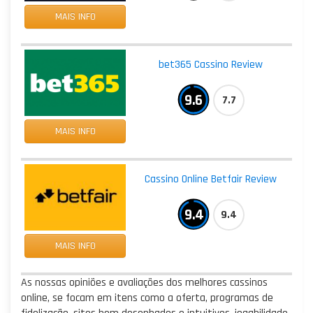
MAIS INFO
bet365 Cassino Review
9.6
7.7
MAIS INFO
Cassino Online Betfair Review
9.4
9.4
MAIS INFO
As nossas opiniões e avaliações dos melhores cassinos
online, se focam em itens como a oferta, programas de