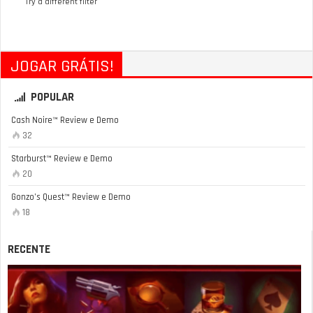
Try a different filter
JOGAR GRÁTIS!
POPULAR
Cash Noire™ Review e Demo
32
Starburst™ Review e Demo
20
Gonzo’s Quest™ Review e Demo
18
RECENTE