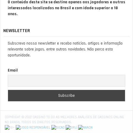
O conteúdo deste site se destina apenas aos jogadores e outros
interessados localizados no Brasil e com idade superior a 18
anos.
NEWSLETTER
Subscreva nossa newsletter e receba notícias, artigos e informação
relevante sobre jogos, entre outras novidades. Não perca esta
oportunidade.
Email
COPYRIGHT © 2022 CASSINO TO DO AS MELHORES ANÁLISES DE CASSINOS ONLINE
NO BRASIL TODOS OS DIREITOS RESERVADOS.