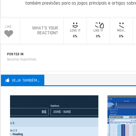
também previsões para os jogos principais e artigos sob
LIKE
WHAT'S YOUR
LOVE IT
LIKE IT
MEH..
REACTION?
0%
0%
0%
POSTED IN
Apostas Esportivas
VEJA TAMBÉM...