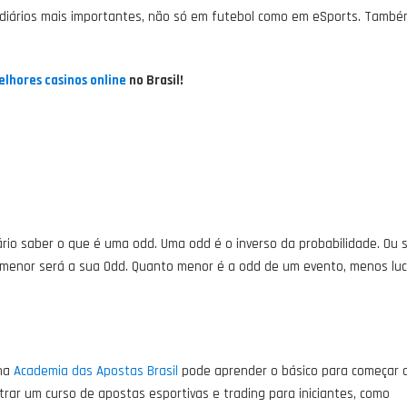
s diários mais importantes, não só em futebol como em eSports. Tamb
lhores casinos online
no Brasil!
io saber o que é uma odd. Uma odd é o inverso da probabilidade. Ou s
 menor será a sua Odd. Quanto menor é a odd de um evento, menos luc
 na
Academia das Apostas Brasil
pode aprender o básico para começar 
rar um curso de apostas esportivas e trading para iniciantes, como