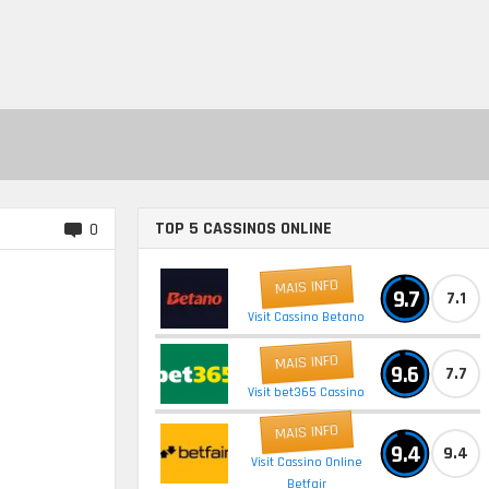
TOP 5 CASSINOS ONLINE
0
MAIS INFO
9.7
7.1
Visit Cassino Betano
MAIS INFO
9.6
7.7
Visit bet365 Cassino
MAIS INFO
9.4
9.4
Visit Cassino Online
Betfair