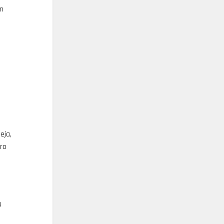
ém
eja,
ro
a