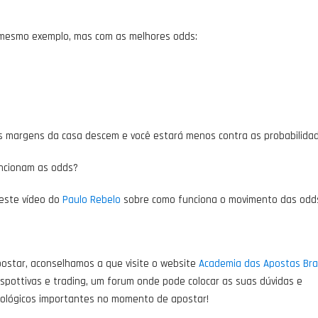
mesmo exemplo, mas com as melhores odds:
as margens da casa descem e você estará menos contra as probabilidad
ncionam as odds?
 este vídeo do
Paulo Rebelo
sobre como funciona o movimento das odd
postar, aconselhamos a que visite o website
Academia das Apostas Bras
espottivas e trading, um forum onde pode colocar as suas dúvidas e
icológicos importantes no momento de apostar!