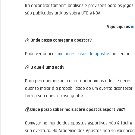
Irá encontrar também análises e previsões para os jogo
são publicados artigos sobre UFC e NBA.
Veja aqui os
me
💰
Onde posso começar a apostar?
Pode ver aqui as
melhores casas de apostas
no seu país!
💰
O que é uma odd?
Para perceber melhor como funcionam as odds, é necessár
quanto maior é a probabilidade de um evento acontecer,
terá a sua aposta caso ganhe.
💰 Onde posso saber mais sobre apostas esportivas?
Começar no mundo das apostas esportivas não é fácil e
sua aventura. Na Academia das Apostas não só vai encont