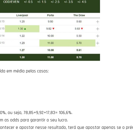
uída em média pelas casas:
0%, ou seja, 78,85+9,92+17,83= 106,6%.
 as odds para garantir o seu lucro.
acontecer e apostar nesse resultado, terá que apostar apenas se o pré