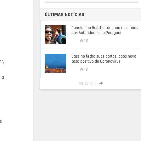
ÚLTIMAS NOTÍCIAS
Ronaldinho Gaúcho continua nas mãos
das Autoridades do Paraguai
13
Cassino fecha suas portas, após novo
r,
caso positivo do Coronavírus
12
á a
VIEW ALL
s