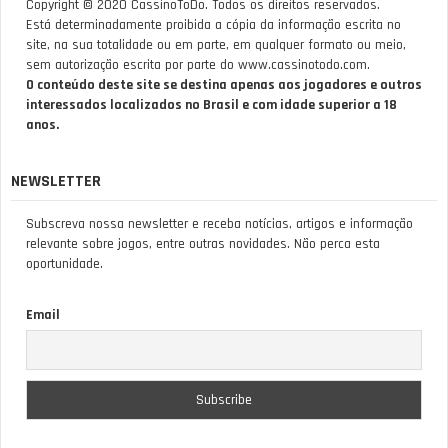
Copyright © 2020 CassinoToDo. Todos os direitos reservados.
Está determinadamente proibida a cópia da informação escrita no
site, na sua totalidade ou em parte, em qualquer formato ou meio,
sem autorização escrita por parte do www.cassinotodo.com.
O conteúdo deste site se destina apenas aos jogadores e outros
interessados localizados no Brasil e com idade superior a 18
anos.
NEWSLETTER
Subscreva nossa newsletter e receba notícias, artigos e informação
relevante sobre jogos, entre outras novidades. Não perca esta
oportunidade.
Email