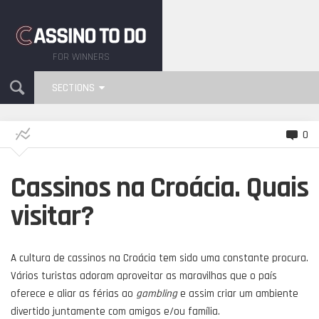
FOR WINNERS
SECTIONS
0
Cassinos na Croácia. Quais
visitar?
A cultura de cassinos na Croácia tem sido uma constante procura.
Vários turistas adoram aproveitar as maravilhas que o país
oferece e aliar as férias ao
gambling
e assim criar um ambiente
divertido juntamente com amigos e/ou família.