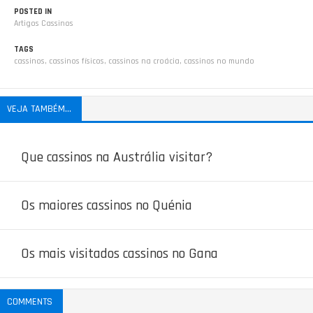
POSTED IN
Artigos Cassinos
TAGS
cassinos
,
cassinos físicos
,
cassinos na croácia
,
cassinos no mundo
VEJA TAMBÉM...
Que cassinos na Austrália visitar?
Os maiores cassinos no Quénia
Os mais visitados cassinos no Gana
COMMENTS