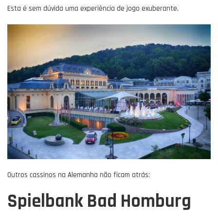
Esta é sem dúvida uma experiência de jogo exuberante.
Outros cassinos na Alemanha não ficam atrás:
Spielbank Bad Homburg