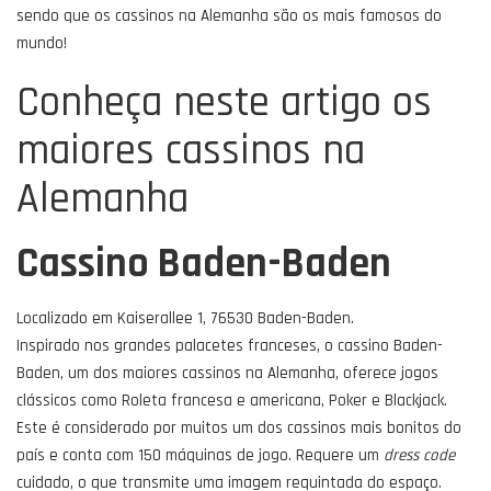
sendo que os cassinos na Alemanha são os mais famosos do
mundo!
Conheça neste artigo os
maiores cassinos na
Alemanha
Cassino Baden-Baden
Localizado em Kaiserallee 1, 76530 Baden-Baden.
Inspirado nos grandes palacetes franceses, o cassino Baden-
Baden, um dos maiores cassinos na Alemanha, oferece jogos
clássicos como Roleta francesa e americana, Poker e Blackjack.
Este é considerado por muitos um dos cassinos mais bonitos do
país e conta com 150 máquinas de jogo. Requere um
dress code
cuidado, o que transmite uma imagem requintada do espaço.