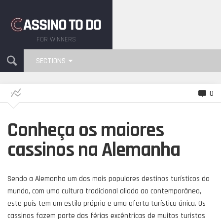
FOR WINNERS
SECTIONS
0
Conheça os maiores
cassinos na Alemanha
Sendo a Alemanha um dos mais populares destinos turísticos do
mundo, com uma cultura tradicional aliada ao contemporâneo,
este país tem um estilo próprio e uma oferta turística única. Os
cassinos fazem parte das férias excêntricas de muitos turistas