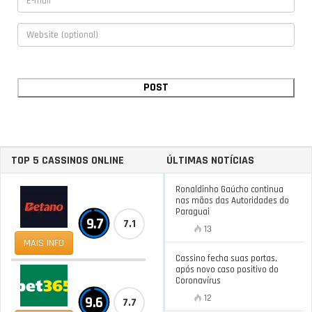
TOP 5 CASSINOS ONLINE
ÚLTIMAS NOTÍCIAS
Ronaldinho Gaúcho continua
nas mãos das Autoridades do
Paraguai
9.7
7.1
13
MAIS INFO
Cassino fecha suas portas,
após novo caso positivo do
Coronavírus
12
9.6
7.7