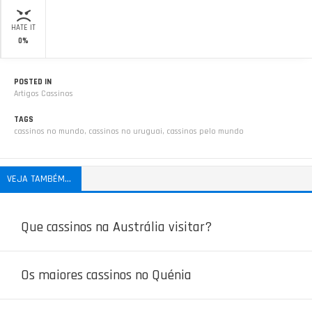
HATE IT
0%
POSTED IN
Artigos Cassinos
TAGS
cassinos no mundo
,
cassinos no uruguai
,
cassinos pelo mundo
VEJA TAMBÉM...
Que cassinos na Austrália visitar?
Os maiores cassinos no Quénia