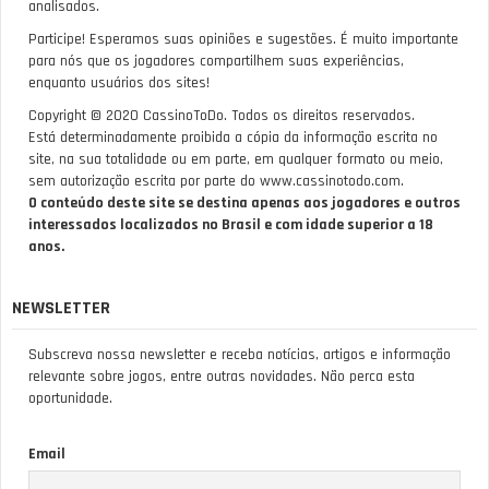
analisados.
Participe! Esperamos suas opiniões e sugestões. É muito importante
para nós que os jogadores compartilhem suas experiências,
enquanto usuários dos sites!
Copyright © 2020 CassinoToDo. Todos os direitos reservados.
Está determinadamente proibida a cópia da informação escrita no
site, na sua totalidade ou em parte, em qualquer formato ou meio,
sem autorização escrita por parte do www.cassinotodo.com.
O conteúdo deste site se destina apenas aos jogadores e outros
interessados localizados no Brasil e com idade superior a 18
anos.
NEWSLETTER
Subscreva nossa newsletter e receba notícias, artigos e informação
relevante sobre jogos, entre outras novidades. Não perca esta
oportunidade.
Email