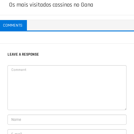
Os mais visitados cassinos no Gana
COMMENTS
LEAVE A RESPONSE