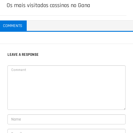
Os mais visitados cassinos no Gana
COMMENTS
LEAVE A RESPONSE