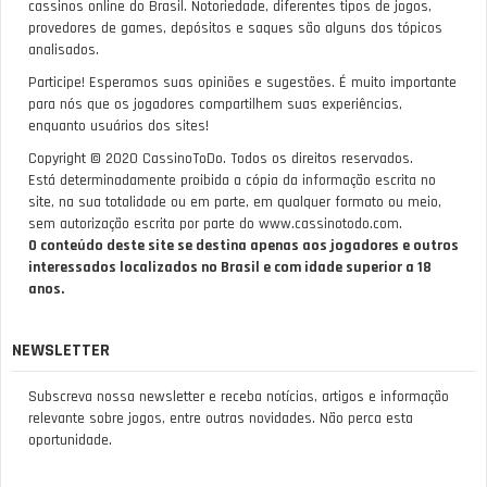
cassinos online do Brasil. Notoriedade, diferentes tipos de jogos,
provedores de games, depósitos e saques são alguns dos tópicos
analisados.
Participe! Esperamos suas opiniões e sugestões. É muito importante
para nós que os jogadores compartilhem suas experiências,
enquanto usuários dos sites!
Copyright © 2020 CassinoToDo. Todos os direitos reservados.
Está determinadamente proibida a cópia da informação escrita no
site, na sua totalidade ou em parte, em qualquer formato ou meio,
sem autorização escrita por parte do www.cassinotodo.com.
O conteúdo deste site se destina apenas aos jogadores e outros
interessados localizados no Brasil e com idade superior a 18
anos.
NEWSLETTER
Subscreva nossa newsletter e receba notícias, artigos e informação
relevante sobre jogos, entre outras novidades. Não perca esta
oportunidade.