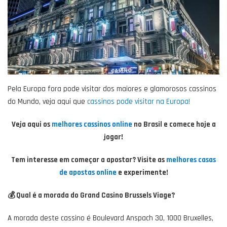
Pela Europa fora pode visitar dos maiores e glamorosos cassinos
do Mundo, veja aqui que
cassinos pode visitar na Europa!
Veja aqui os
melhores cassinos online
no Brasil e comece hoje a
jogar!
Tem interesse em começar a apostar? Visite as
melhores casas
de apostas online
e experimente!
💰 Qual é a morada do Grand Casino Brussels Viage?
A morada deste cassino é Boulevard Anspach 30, 1000 Bruxelles,