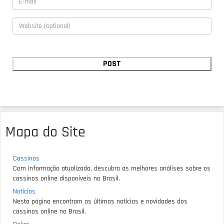
Mapa do Site
Cassinos
Com informação atualizada, descubra as melhores análises sobre os
cassinos online disponíveis no Brasil.
Notícias
Nesta página encontram as últimas notícias e novidades dos
cassinos online no Brasil.