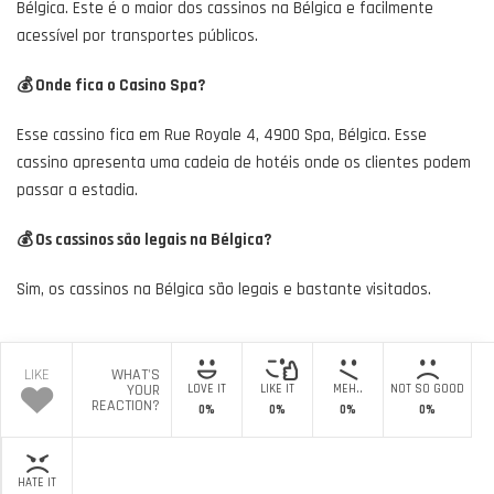
Bélgica. Este é o maior dos cassinos na Bélgica e facilmente
acessível por transportes públicos.
💰 Onde fica o Casino Spa?
Esse cassino fica em Rue Royale 4, 4900 Spa, Bélgica. Esse
cassino apresenta uma cadeia de hotéis onde os clientes podem
passar a estadia.
💰 Os cassinos são legais na Bélgica?
Sim, os cassinos na Bélgica são legais e bastante visitados.
LIKE
WHAT'S
YOUR
LOVE IT
LIKE IT
MEH..
NOT SO GOOD
REACTION?
0%
0%
0%
0%
HATE IT