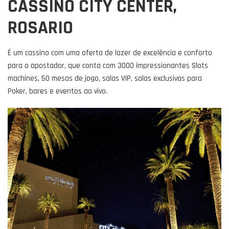
CASSINO CITY CENTER,
ROSARIO
É um cassino com uma oferta de lazer de excelência e conforto
para o apostador, que conta com 3000 impressionantes Slots
machines, 50 mesas de jogo, salas VIP, salas exclusivas para
Poker, bares e eventos ao vivo.