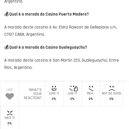
Argentina.
💰 Qual é a morada do Casino Puerto Madero?
A morada deste cassino é Av. Elvira Rawson de Dellepiane s/n,
C1107 CABA, Argentina.
💰 Qual é a morada do Casino Gualeguaychu?
A morada deste cassino é San Martín 223, Gualeguaychú, Entre
Ríos, Argentina.
LIKE
WHAT'S
YOUR
LOVE IT
LIKE IT
MEH..
NOT SO GOOD
REACTION?
0%
0%
0%
0%
HATE IT
0%