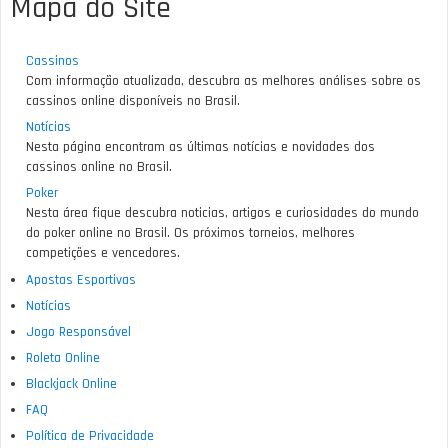
Mapa do Site
Cassinos
Com informação atualizada, descubra as melhores análises sobre os
cassinos online disponíveis no Brasil.
Notícias
Nesta página encontram as últimas notícias e novidades dos
cassinos online no Brasil.
Poker
Nesta área fique descubra noticias, artigos e curiosidades do mundo
do poker online no Brasil. Os próximos torneios, melhores
competições e vencedores.
Apostas Esportivas
Notícias
Jogo Responsável
Roleta Online
Blackjack Online
FAQ
Política de Privacidade