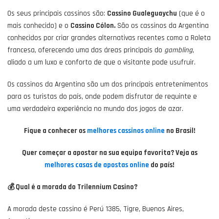
Os seus principais cassinos são:
Cassino Gualeguaychu
(que é o
mais conhecido) e o
Cassino Cólon.
São os cassinos da Argentina
conhecidos por criar grandes alternativas recentes como a Roleta
francesa, oferecendo uma das áreas principais do
gambling
,
aliado a um luxo e conforto de que o visitante pode usufruir.
Os cassinos da Argentina são um dos principais entretenimentos
para os turistas do país, onde podem disfrutar de requinte e
uma verdadeira experiência no mundo dos jogos de azar.
Fique a conhecer os
melhores cassinos online
no Brasil!
Quer começar a apostar na sua equipa favorita? Veja as
melhores casas de apostas online
do país!
💰 Qual é a morada do Trilennium Casino?
A morada deste cassino é Perú 1385, Tigre, Buenos Aires,