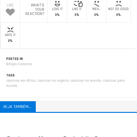
LIKE
WHAT'S
YOUR
LOVE IT
LIKE IT
MEH..
NOT SO GOOD
REACTION?
0%
0%
0%
0%
HATE IT
0%
POSTED IN
Artigos Cassinos
TAGS
cassinos em áfrica
,
cassinos na nigéria
,
cassinos no mundo
,
cassinos pelo
mundo
VEJA TAMBÉM...