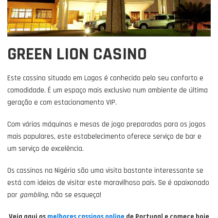
GREEN LION CASINO
Este cassino situado em Lagos é conhecido pelo seu conforto e
comodidade. É um espaço mais exclusivo num ambiente de última
geração e com estacionamento VIP.
Com várias máquinas e mesas de jogo preparadas para os jogos
mais populares, este estabelecimento oferece serviço de bar e
um serviço de excelência.
Os cassinos na Nigéria são uma visita bastante interessante se
está com ideias de visitar este maravilhoso país. Se é apaixonado
por
gambling
, não se esqueça!
Veja aqui os
melhores cassinos online
de Portugal e comece hoje