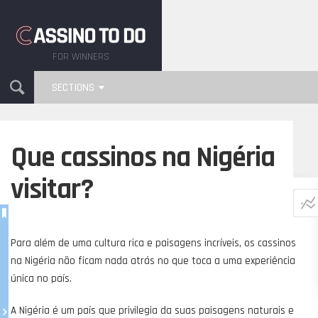
FOR WINNERS
SECTIONS
Que cassinos na Nigéria
visitar?
Para além de uma cultura rica e paisagens incríveis, os cassinos
na Nigéria não ficam nada atrás no que toca a uma experiência
única no país.
A Nigéria é um país que privilegia da suas paisagens naturais e