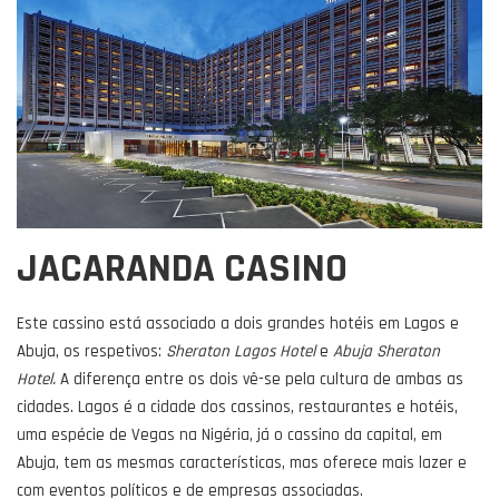
JACARANDA CASINO
Este cassino está associado a dois grandes hotéis em Lagos e
Abuja, os respetivos:
Sheraton Lagos Hotel
e
Abuja Sheraton
Hotel.
A diferença entre os dois vê-se pela cultura de ambas as
cidades. Lagos é a cidade dos cassinos, restaurantes e hotéis,
uma espécie de Vegas na Nigéria, já o cassino da capital, em
Abuja, tem as mesmas características, mas oferece mais lazer e
com eventos políticos e de empresas associadas.