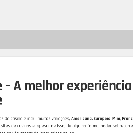
VAS
POKER
JOGAR GRÁTIS!
e – A melhor experiência
e
s de casino e inclui muitas variações,
Americana, Europeia, Mini, Fran
s sites de casinos e, apesar de isso, de alguma forma, poder sobrecarr