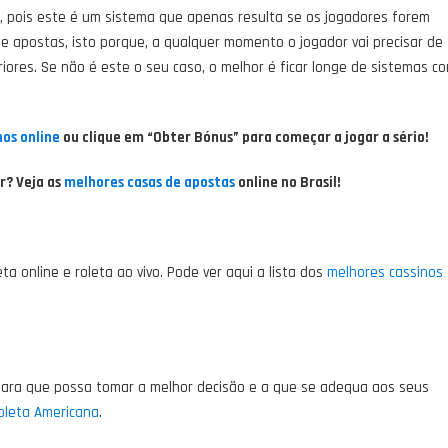
, pois este é um sistema que apenas resulta se os jogadores forem
 de apostas, isto porque, a qualquer momento o jogador vai precisar de
riores. Se não é este o seu caso, o melhor é ficar longe de sistemas c
nos online
ou clique em “Obter Bónus” para começar a jogar a sério!
r? Veja as
melhores casas de apostas
online no Brasil!
a online e roleta ao vivo. Pode ver aqui a lista dos
melhores cassinos
para que possa tomar a melhor decisão e a que se adequa aos seus
roleta Americana
.