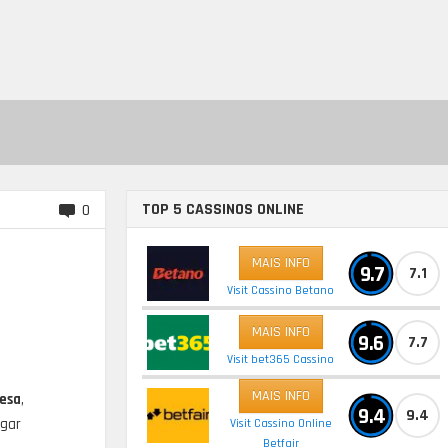
TOP 5 CASSINOS ONLINE
0
MAIS INFO
9.7
7.1
Visit Cassino Betano
MAIS INFO
9.6
7.7
Visit bet365 Cassino
MAIS INFO
cesa
,
9.4
9.4
egar
Visit Cassino Online
Betfair