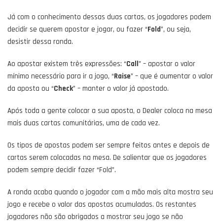
Já com o conhecimento dessas duas cartas, os jogadores podem
decidir se querem apostar e jogar, ou fazer “
Fold
”, ou seja,
desistir dessa ronda.
Ao apostar existem três expressões: “
Call
” – apostar o valor
mínimo necessário para ir a jogo, “
Raise
” – que é aumentar o valor
da aposta ou “
Check
” – manter o valor já apostado.
Após toda a gente colocar a sua aposta, o Dealer coloca na mesa
mais duas cartas comunitárias, uma de cada vez.
Os tipos de apostas podem ser sempre feitos antes e depois de
cartas serem colocadas na mesa. De salientar que os jogadores
podem sempre decidir fazer “Fold”.
A ronda acaba quando o jogador com a mão mais alta mostra seu
jogo e recebe o valor das apostas acumuladas. Os restantes
jogadores não são obrigados a mostrar seu jogo se não