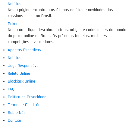
Notícias
Nesta página encontram as últimas notícias e novidades dos
cassinos online no Brasil.
Poker
Nesta área fique descubra noticias, artigos e curiosidades do mundo
do poker online no Brasil. Os próximos torneios, melhores
competições e vencedores.
Apostas Esportivas
Notícias
Jogo Responsável
Roleta Online
Blackjack Online
FAQ
Política de Privacidade
Termos e Condições
Sobre Nós
Contato