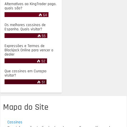
Alternativas ao KingTrader pago,
quais são?
64
Os melhores cassinos de
Espanha. Quais visitar?
55
Expressões e Termos de
Blackjack Online para vencer o
dealer
52
Que cassinos em Curaçao
visitar?
51
Mapa do Site
Cassinos