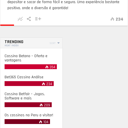
depositar e sacar de forma fácil e segura. Uma experiência bastante
positiva, onde a diversão é garantida!
234
TRENDING
SORT
HEAT INDEX
Cassino Betano – Oferta e
vantagens
354
Bet365 Cassino Análise
234
Cassino Betfair – Jogos,
Software e mais
209
Os cassinos no Peru a visitar!
104