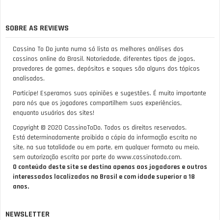
SOBRE AS REVIEWS
Cassino To Do junta numa só lista as melhores análises dos
cassinos online do Brasil. Notoriedade, diferentes tipos de jogos,
provedores de games, depósitos e saques são alguns dos tópicos
analisados.
Participe! Esperamos suas opiniões e sugestões. É muito importante
para nós que os jogadores compartilhem suas experiências,
enquanto usuários dos sites!
Copyright © 2020 CassinoToDo. Todos os direitos reservados.
Está determinadamente proibida a cópia da informação escrita no
site, na sua totalidade ou em parte, em qualquer formato ou meio,
sem autorização escrita por parte do www.cassinotodo.com.
O conteúdo deste site se destina apenas aos jogadores e outros
interessados localizados no Brasil e com idade superior a 18
anos.
NEWSLETTER