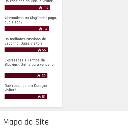
Os cassinos no Peru a visitar!
104
Alternativas ao KingTrader pago,
quais são?
64
Os melhores cassinos de
Espanha. Quais visitar?
55
Expressões e Termos de
Blackjack Online para vencer o
dealer
52
Que cassinos em Curaçao
visitar?
51
Mapa do Site