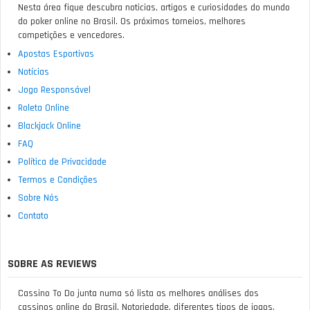
Nesta área fique descubra noticias, artigos e curiosidades do mundo
do poker online no Brasil. Os próximos torneios, melhores
competições e vencedores.
Apostas Esportivas
Notícias
Jogo Responsável
Roleta Online
Blackjack Online
FAQ
Política de Privacidade
Termos e Condições
Sobre Nós
Contato
SOBRE AS REVIEWS
Cassino To Do junta numa só lista as melhores análises dos
cassinos online do Brasil. Notoriedade, diferentes tipos de jogos,