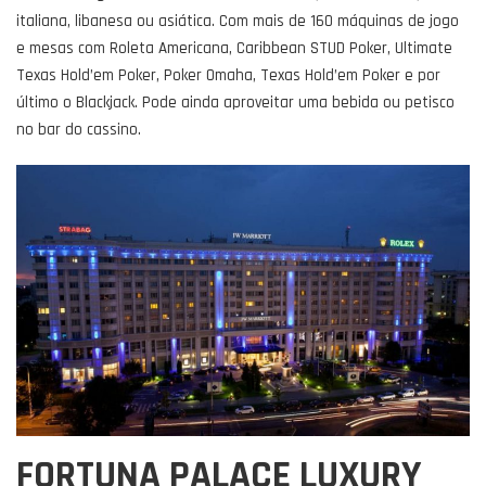
italiana, libanesa ou asiática. Com mais de 160 máquinas de jogo
e mesas com Roleta Americana, Caribbean STUD Poker, Ultimate
Texas Hold’em Poker, Poker Omaha, Texas Hold’em Poker e por
último o Blackjack. Pode ainda aproveitar uma bebida ou petisco
no bar do cassino.
FORTUNA PALACE LUXURY