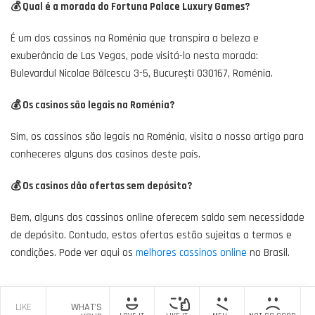
💰 Qual é a morada do Fortuna Palace Luxury Games?
É um dos cassinos na Roménia que transpira a beleza e
exuberância de Las Vegas, pode visitá-lo nesta morada:
Bulevardul Nicolae Bălcescu 3-5, București 030167, Roménia.
💰 Os casinos são legais na Roménia?
Sim, os cassinos são legais na Roménia, visita o nosso artigo para
conheceres alguns dos casinos deste país.
💰 Os casinos dão ofertas sem depósito?
Bem, alguns dos cassinos online oferecem saldo sem necessidade
de depósito. Contudo, estas ofertas estão sujeitas a termos e
condições. Pode ver aqui os
melhores cassinos online
no Brasil.
LIKE
WHAT'S