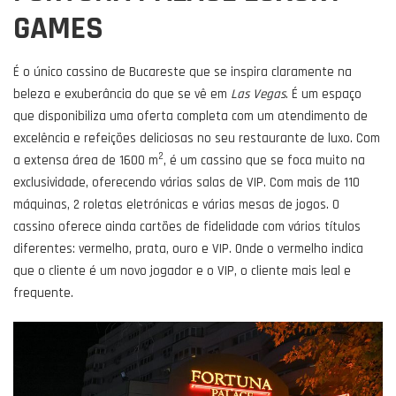
GAMES
É o único cassino de Bucareste que se inspira claramente na
beleza e exuberância do que se vê em
Las Vegas
. É um espaço
que disponibiliza uma oferta completa com um atendimento de
excelência e refeições deliciosas no seu restaurante de luxo. Com
2
a extensa área de 1600 m
, é um cassino que se foca muito na
exclusividade, oferecendo várias salas de VIP. Com mais de 110
máquinas, 2 roletas eletrónicas e várias mesas de jogos. O
cassino oferece ainda cartões de fidelidade com vários títulos
diferentes: vermelho, prata, ouro e VIP. Onde o vermelho indica
que o cliente é um novo jogador e o VIP, o cliente mais leal e
frequente.