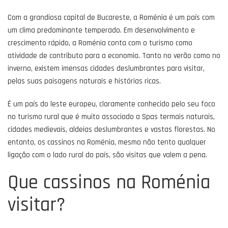
Com a grandiosa capital de Bucareste, a Roménia é um país com
um clima predominante temperado. Em desenvolvimento e
crescimento rápido, a Roménia conta com o turismo como
atividade de contributo para a economia. Tanto no verão como no
inverno, existem imensas cidades deslumbrantes para visitar,
pelas suas paisagens naturais e histórias ricas.
É um país do leste europeu, claramente conhecido pelo seu foco
no turismo rural que é muito associado a Spas termais naturais,
cidades medievais, aldeias deslumbrantes e vastas florestas. No
entanto, os cassinos na Roménia, mesmo não tento qualquer
ligação com o lado rural do país, são visitas que valem a pena.
Que cassinos na Roménia
visitar?