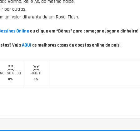
Jack, Rainha, Rei e Ás, do mesmo naipe.
r por outras.
m um valor diferente de um Royal Flush.
Cassinos Online
ou clique em “Bônus” para começar a jogar a dinheiro!
ostas? Veja
AQUI
as melhores casas de apostas online do país!
NOT SO GOOD
HATE IT
0%
0%