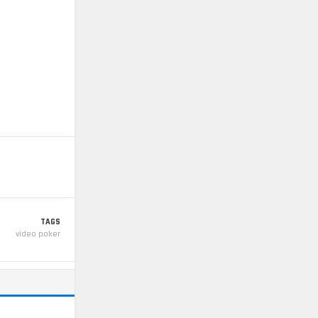
TAGS
video poker