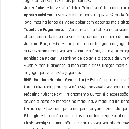
jogos de vídeo poker mais populares.
Joker Poker
– Na versão “Joker Poker” você tem uma cart
Aposta Máxima
– Esta é a maior aposta que você pode f
jogo, mas há jogos de vídeo poker com apostas mais altas
Tabela de Pagamento
– Você terá uma tabela de pagame
obtido em cada mão e a sua relação com o número de mo
Jackpot Progressivo
– Jackpot crescente ligado ao jogo 
acrescentam uma pequena soma. No final, o jackpot progr
Ranking de Poker
– O ranking de poker é o status de um g
Flush é, habitualmente, a mão com a classificação mais al
no jogo que você está jogando.
RNG (Random Number Generator)
– Esta é a parte do so
forma aleatória, para que não seja possível descobrir qua
Máquina “Short Pay”
– “Pagamento Curto” é a expressão
devido à falta de moedas na máquina. A máquina irá par
técnica que faz com que a máquina pague menos do que s
Straight
– Uma mão com cartas na ordem sequencial de nú
Flush Straight
– Uma mão com cartas sequenciais, do me