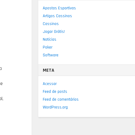
Apostas Esportivas
Artigos Cassinos
Cassinos
Jogar Grátis!
Notícias
Poker
Software
a
META
de
Acessar
Feed de posts
l,
Feed de comentários
WordPress.org