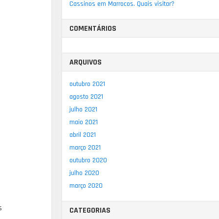
Cassinos em Marrocos. Quais visitar?
COMENTÁRIOS
ARQUIVOS
outubro 2021
agosto 2021
julho 2021
maio 2021
abril 2021
março 2021
outubro 2020
julho 2020
março 2020
s
CATEGORIAS