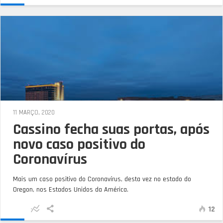
11 MARÇO, 2020
Cassino fecha suas portas, após
novo caso positivo do
Coronavírus
Mais um caso positivo do Coronavírus, desta vez no estado do
Oregon, nos Estados Unidos da América.
12