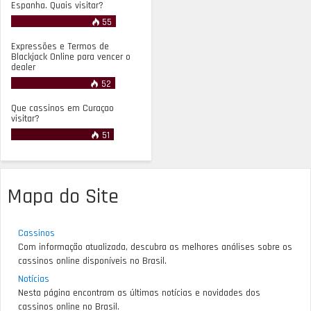
Espanha. Quais visitar?
55
Expressões e Termos de
Blackjack Online para vencer o
dealer
52
Que cassinos em Curaçao
visitar?
51
Mapa do Site
Cassinos
Com informação atualizada, descubra as melhores análises sobre os
cassinos online disponíveis no Brasil.
Notícias
Nesta página encontram as últimas notícias e novidades dos
cassinos online no Brasil.