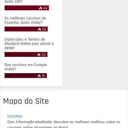
quais são?
64
Os melhores cassinos de
Espanha. Quais visitar?
55
Expressões e Termos de
Blackjack Online para vencer o
dealer
52
Que cassinos em Curaçao
visitar?
51
Mapa do Site
Cassinos
Com informação atualizada, descubra as melhores análises sobre os
cassinos online disponíveis no Brasil.