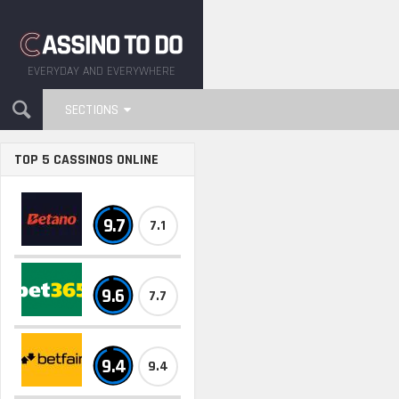
EVERYDAY AND EVERYWHERE
SECTIONS
TOP 5 CASSINOS ONLINE
9.7
7.1
9.6
7.7
9.4
9.4