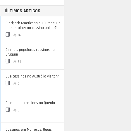
ÚLTIMOS ARTIGOS
Blackjack Americano ou Europeu, o
que escolher no cassino online?
14
Os mais populares cassinos no
Uruguai
31
Que cassinos na Austrália visitar?
5
Os maiores cassinos no Quénia
8
Cassinos em Marrocos. Quais