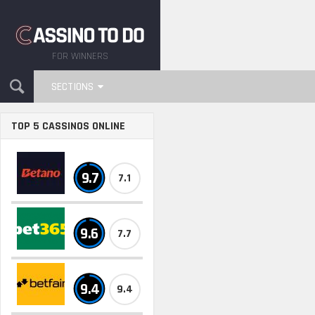
FOR WINNERS
SECTIONS
TOP 5 CASSINOS ONLINE
9.7
7.1
9.6
7.7
9.4
9.4