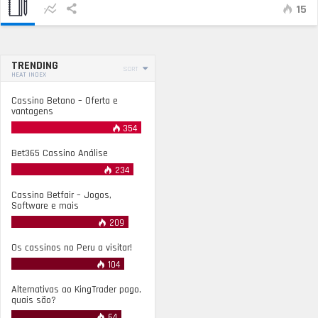
15
TRENDING
SORT
HEAT INDEX
Cassino Betano – Oferta e
vantagens
354
Bet365 Cassino Análise
234
Cassino Betfair – Jogos,
Software e mais
209
Os cassinos no Peru a visitar!
104
Alternativas ao KingTrader pago,
quais são?
64