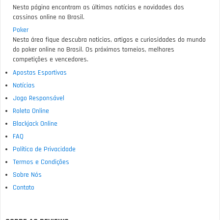
Nesta página encontram as últimas notícias e novidades dos
cassinos online no Brasil.
Poker
Nesta área fique descubra noticias, artigos e curiosidades do mundo
do poker online no Brasil. Os próximos torneios, melhores
competições e vencedores.
Apostas Esportivas
Notícias
Jogo Responsável
Roleta Online
Blackjack Online
FAQ
Política de Privacidade
Termos e Condições
Sobre Nós
Contato