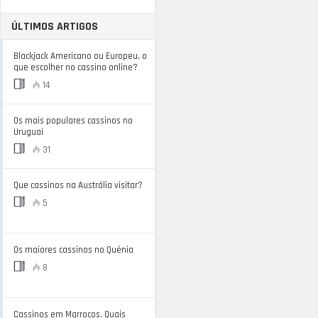
ÚLTIMOS ARTIGOS
Blackjack Americano ou Europeu, o
que escolher no cassino online?
14
Os mais populares cassinos no
Uruguai
31
Que cassinos na Austrália visitar?
5
Os maiores cassinos no Quénia
8
Cassinos em Marrocos. Quais