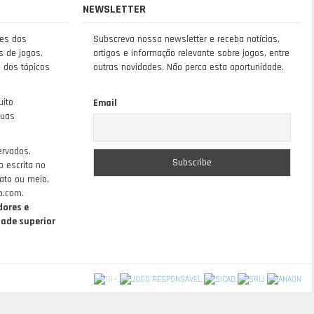
NEWSLETTER
ses dos
Subscreva nossa newsletter e receba notícias,
s de jogos,
artigos e informação relevante sobre jogos, entre
 dos tópicos
outras novidades. Não perca esta oportunidade.
uito
Email
suas
ervados.
 escrita no
mato ou meio,
o.com.
dores e
dade superior