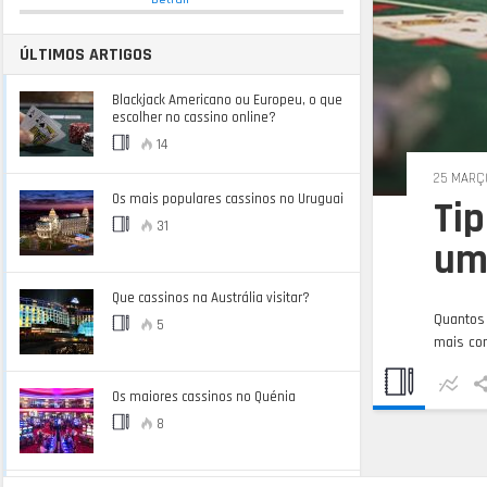
ÚLTIMOS ARTIGOS
Blackjack Americano ou Europeu, o que
escolher no cassino online?
14
25 MARÇO
Os mais populares cassinos no Uruguai
Tip
31
um
Que cassinos na Austrália visitar?
Quantos 
5
mais com
Os maiores cassinos no Quénia
8