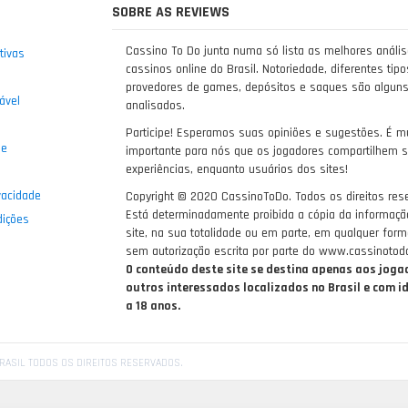
SOBRE AS REVIEWS
Cassino To Do junta numa só lista as melhores análi
tivas
cassinos online do Brasil. Notoriedade, diferentes tipo
provedores de games, depósitos e saques são alguns
ável
analisados.
Participe! Esperamos suas opiniões e sugestões. É m
ne
importante para nós que os jogadores compartilhem 
experiências, enquanto usuários dos sites!
ivacidade
Copyright © 2020 CassinoToDo. Todos os direitos res
Está determinadamente proibida a cópia da informação
dições
site, na sua totalidade ou em parte, em qualquer for
sem autorização escrita por parte do www.cassinotod
O conteúdo deste site se destina apenas aos joga
outros interessados localizados no Brasil e com i
a 18 anos.
BRASIL TODOS OS DIREITOS RESERVADOS.